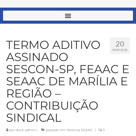
TERMO ADITIVO
20
MAR 2018
ASSINADO
SESCON-SP, FEAAC E
SEAAC DE MARÍLIA E
REGIÃO –
CONTRIBUIÇÃO
SINDICAL
por
dwd_admin
|
postado em:
Notícias SEAAC
|
0