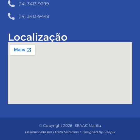
(14) 3413-9299
(14) 3413-9449
Localização
© Copyright 2026- SEAAC Marilia
Desenvolvido por
Direta Sistemas
I
Designed by Freepik