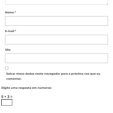
Nome
*
E-mail
*
Site
Salvar meus dados neste navegador para a próxima vez que eu
comentar.
Digite uma resposta em números:
5 × 3 =