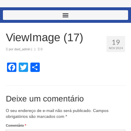
ViewImage (17)
19
NOV 2024
por
dwd_admin
|
|
0
Facebook
Twitter
Share
Deixe um comentário
O seu endereço de e-mail não será publicado.
Campos
obrigatórios são marcados com
*
Comentário
*