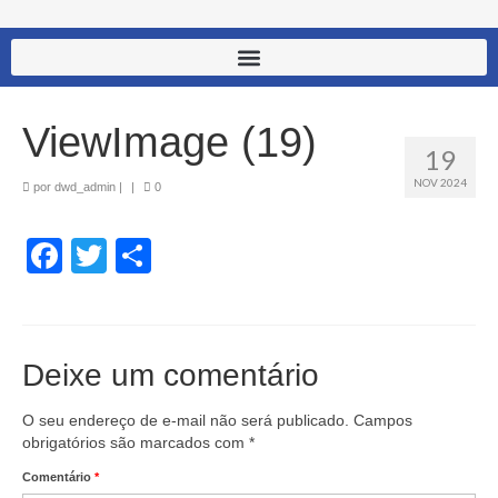
ViewImage (19)
19
NOV 2024
por
dwd_admin
|
|
0
Facebook
Twitter
Share
Deixe um comentário
O seu endereço de e-mail não será publicado.
Campos
obrigatórios são marcados com
*
Comentário
*