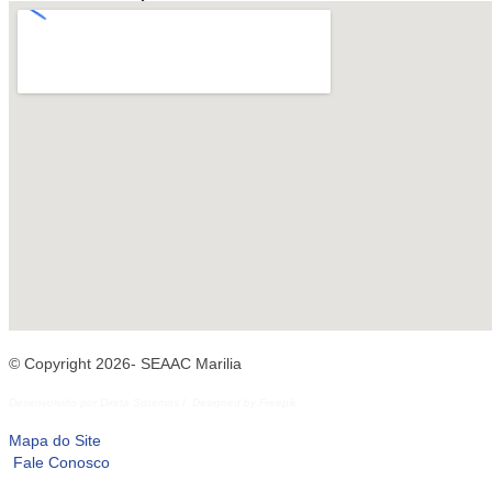
© Copyright 2026- SEAAC Marilia
Desenvolvido por
Direta Sistemas
I
Designed by Freepik
Mapa do Site
Fale Conosco