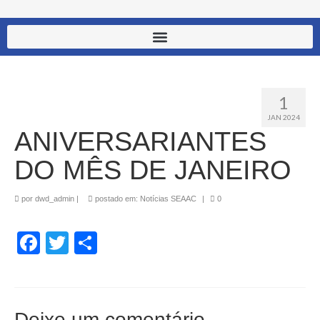
1
JAN 2024
ANIVERSARIANTES
DO MÊS DE JANEIRO
por
dwd_admin
|
postado em:
Notícias SEAAC
|
0
Facebook
Twitter
Share
Deixe um comentário