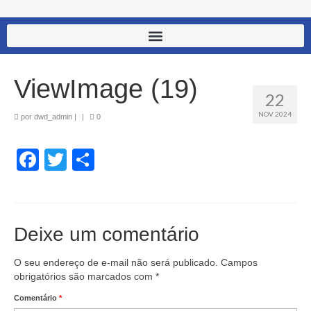
ViewImage (19)
22
NOV 2024
por
dwd_admin
|
|
0
Facebook
Twitter
Share
Deixe um comentário
O seu endereço de e-mail não será publicado.
Campos
obrigatórios são marcados com
*
Comentário
*