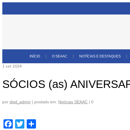
INÍCIO
O SEAAC
NOTÍCIAS E DESTAQUES
1
set 2024
SÓCIOS (as) ANIVERS
por
dwd_admin
|
postado em:
Notícias SEAAC
|
0
Facebook
Twitter
Share