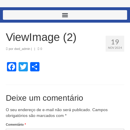
ViewImage (2)
19
NOV 2024
por
dwd_admin
|
|
0
Facebook
Twitter
Share
Deixe um comentário
O seu endereço de e-mail não será publicado.
Campos
obrigatórios são marcados com
*
Comentário
*