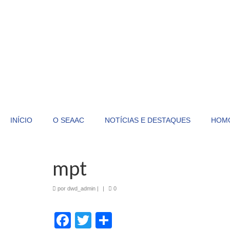
INÍCIO
O SEAAC
NOTÍCIAS E DESTAQUES
HOM
mpt
por
dwd_admin
|
|
0
Facebook
Twitter
Share