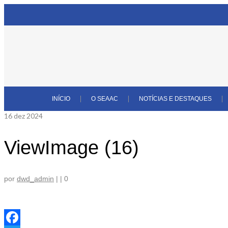
INÍCIO
O SEAAC
NOTÍCIAS E DESTAQUES
16
dez 2024
ViewImage (16)
por
dwd_admin
|
|
0