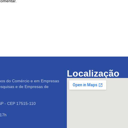
comentar.
Localização
mos do Comércio e em Empresas
esquisas e de Empresas de
/SP - CEP 17515-110
 17h