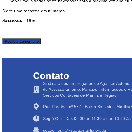
Salvar meus dados neste navegador para a próxima vez que eu 
Digite uma resposta em números:
dezenove − 18 =
Contato
Sindicato dos Empregados de Agentes Autôno
de Assessoramento, Perícias, Informações e P
Serviços Contábeis de Marília e Região
Rua Paraíba, nº 577 - Bairro Banzato - Marília
Seg à Qui - Das 08:30 às 11:30 e das 13:30 às
seaacmarilia@seaacmarilia.org.br