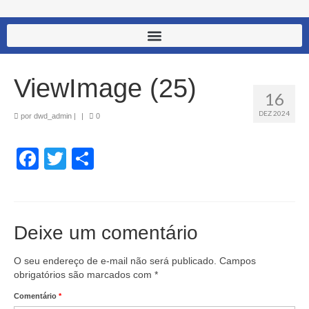
ViewImage (25)
16
DEZ 2024
por
dwd_admin
|
|
0
Facebook
Twitter
Share
Deixe um comentário
O seu endereço de e-mail não será publicado.
Campos
obrigatórios são marcados com
*
Comentário
*