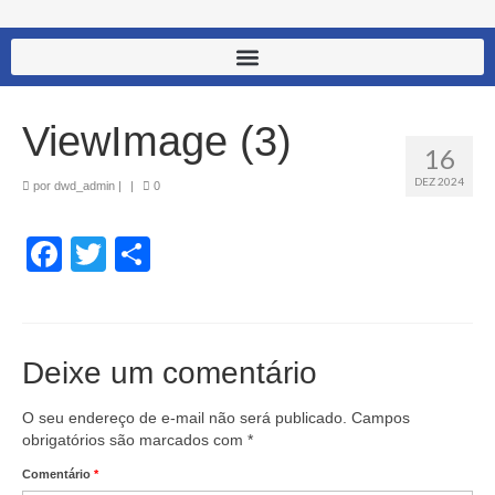
ViewImage (3)
16
DEZ 2024
por
dwd_admin
|
|
0
Facebook
Twitter
Share
Deixe um comentário
O seu endereço de e-mail não será publicado.
Campos
obrigatórios são marcados com
*
Comentário
*