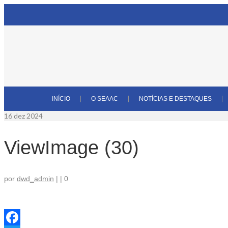
INÍCIO
O SEAAC
NOTÍCIAS E DESTAQUES
16
dez 2024
ViewImage (30)
por
dwd_admin
|
|
0