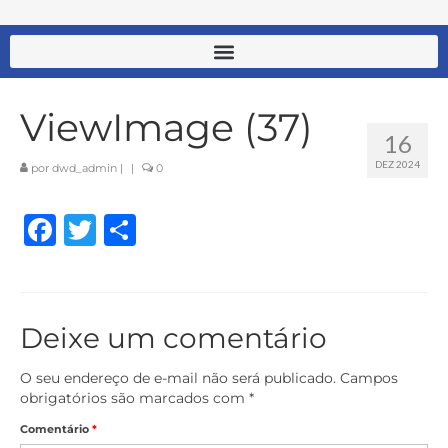
ViewImage (37)
16
DEZ 2024
por
dwd_admin
|
|
0
Facebook
Twitter
Share
Deixe um comentário
O seu endereço de e-mail não será publicado.
Campos
obrigatórios são marcados com
*
Comentário
*