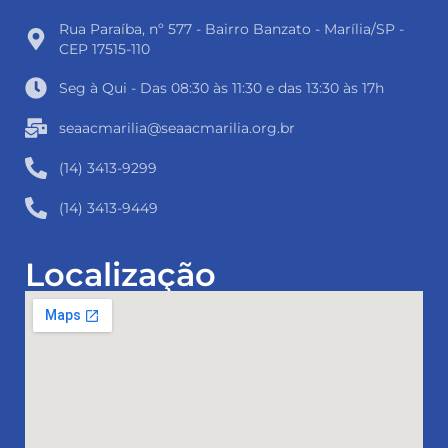
Rua Paraíba, nº 577 - Bairro Banzato - Marília/SP -
CEP 17515-110
Seg à Qui - Das 08:30 às 11:30 e das 13:30 às 17h
seaacmarilia@seaacmarilia.org.br
(14) 3413-9299
(14) 3413-9449
Localização