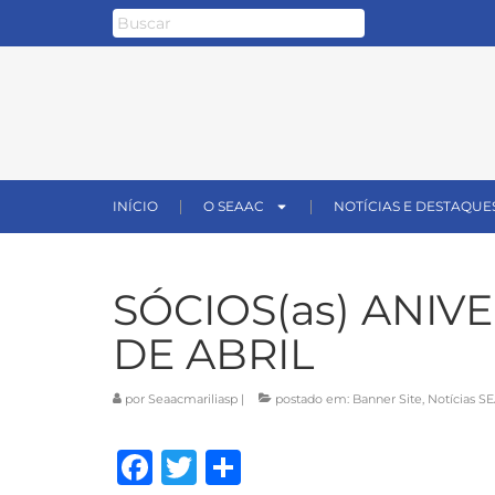
INÍCIO
O SEAAC
NOTÍCIAS E DESTAQUE
SÓCIOS(as) ANIV
DE ABRIL
por
Seaacmariliasp
|
postado em:
Banner Site
,
Notícias S
Facebook
Twitter
Share