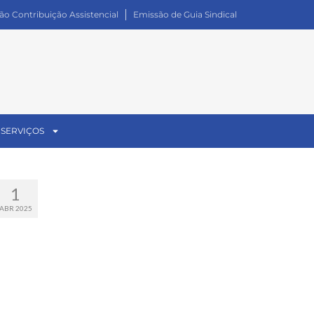
ão Contribuição Assistencial
Emissão de Guia Sindical
 SERVIÇOS
1
ABR 2025