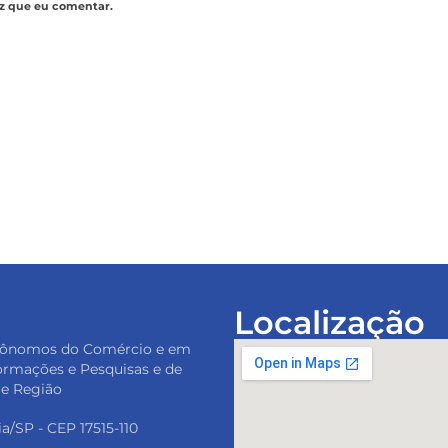
z que eu comentar.
Localização
tônomos do Comércio e em
ormações e Pesquisas e de
 e Região
ia/SP - CEP 17515-110