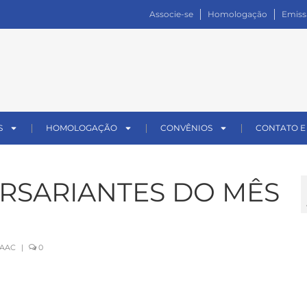
Associe-se
Homologação
Emiss
S
HOMOLOGAÇÃO
CONVÊNIOS
CONTATO E
ERSARIANTES DO MÊS
EAAC
|
0