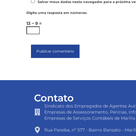
Salvar meus dados neste navegador para a próxima ve
Digite uma resposta em números:
13 − 9 =
Contato
Sindicato dos Empregados de Agentes Au
Empresas de Assessoramento, Perícias, Inf
Empresas de Serviços Contábeis de Marília
Rua Paraíba, nº 577 - Bairro Banzato - Maríl