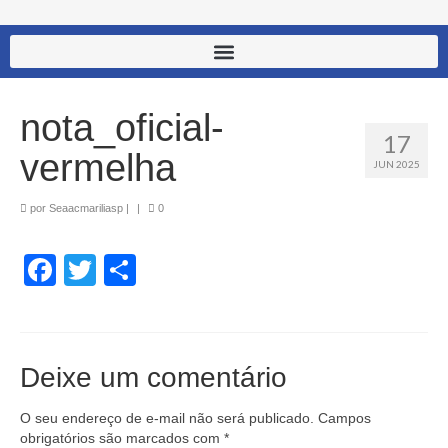
nota_oficial-
17
vermelha
JUN 2025
por
Seaacmariliasp
|
|
0
Facebook
Twitter
Share
Deixe um comentário
O seu endereço de e-mail não será publicado.
Campos
obrigatórios são marcados com
*