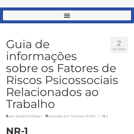
Guia de
2
JUL 2025
informações
sobre os Fatores de
Riscos Psicossociais
Relacionados ao
Trabalho
por
Seaacmariliasp
|
postado em:
Notícias SEAAC
|
0
NR-1