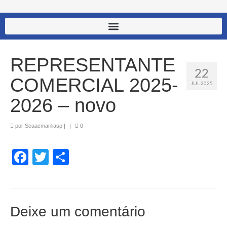
REPRESENTANTE
22
COMERCIAL 2025-
JUL 2025
2026 – novo
por
Seaacmariliasp
|
|
0
Facebook
Twitter
Share
Deixe um comentário