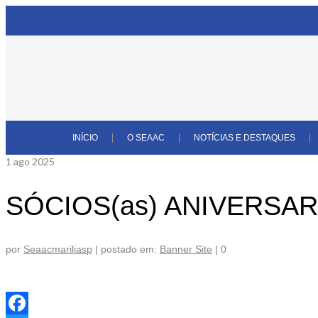
INÍCIO
O SEAAC
NOTÍCIAS E DESTAQUES
1
ago 2025
SÓCIOS(as) ANIVERSA
por
Seaacmariliasp
|
postado em:
Banner Site
|
0