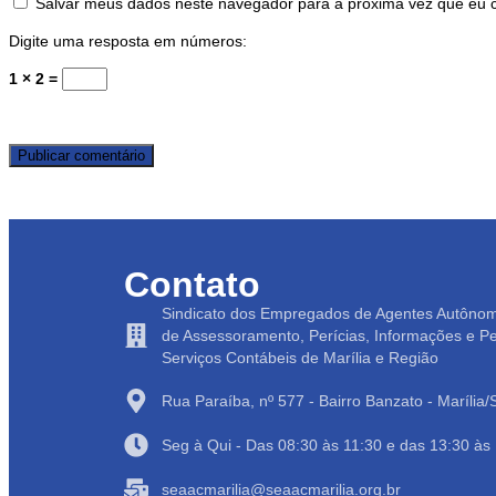
Salvar meus dados neste navegador para a próxima vez que eu 
Digite uma resposta em números:
1 × 2 =
Contato
Sindicato dos Empregados de Agentes Autôno
de Assessoramento, Perícias, Informações e P
Serviços Contábeis de Marília e Região
Rua Paraíba, nº 577 - Bairro Banzato - Marília
Seg à Qui - Das 08:30 às 11:30 e das 13:30 às
seaacmarilia@seaacmarilia.org.br