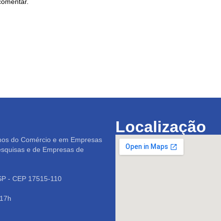
comentar.
Localização
mos do Comércio e em Empresas
esquisas e de Empresas de
/SP - CEP 17515-110
 17h