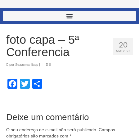
foto capa – 5ª
20
Conferencia
AGO 2025
por
Seaacmariliasp
|
|
0
Facebook
Twitter
Share
Deixe um comentário
O seu endereço de e-mail não será publicado.
Campos
obrigatórios são marcados com
*