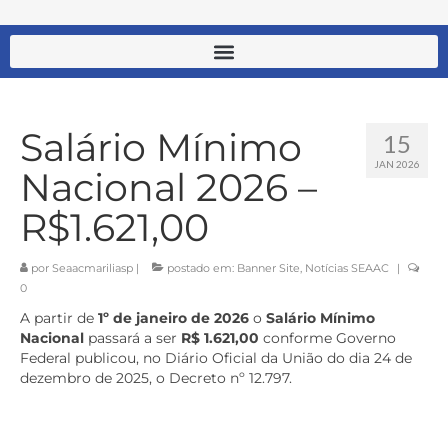
Salário Mínimo
15
JAN 2026
Nacional 2026 –
R$1.621,00
por
Seaacmariliasp
|
postado em:
Banner Site
,
Notícias SEAAC
|
0
A partir de
1º de janeiro de 2026
o
Salário Mínimo
Nacional
passará a ser
R$ 1.621,00
conforme Governo
Federal publicou, no Diário Oficial da União do dia 24 de
dezembro de 2025, o Decreto nº 12.797.