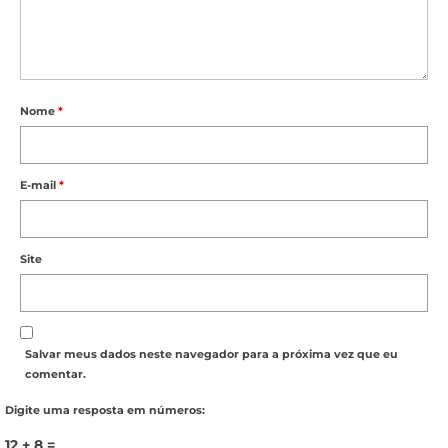
Nome
*
E-mail
*
Site
Salvar meus dados neste navegador para a próxima vez que eu
comentar.
Digite uma resposta em números:
12 + 8 =