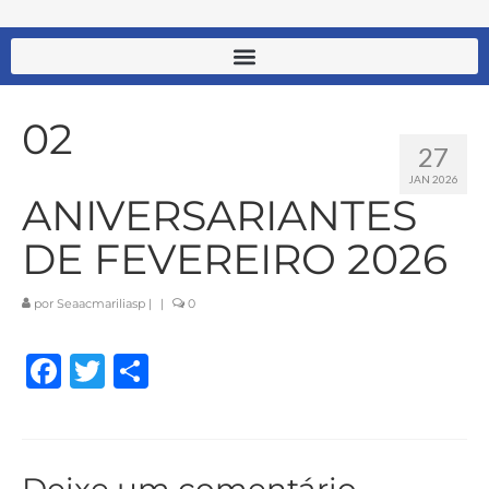
02
27
JAN 2026
ANIVERSARIANTES
DE FEVEREIRO 2026
por
Seaacmariliasp
|
|
0
Facebook
Twitter
Share