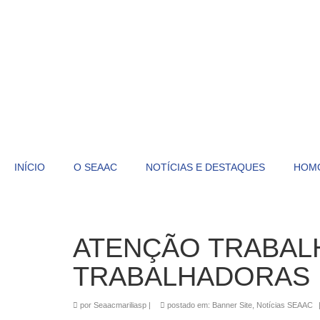
INÍCIO
O SEAAC
NOTÍCIAS E DESTAQUES
HOM
ATENÇÃO TRABAL
TRABALHADORAS 
por
Seaacmariliasp
|
postado em:
Banner Site
,
Notícias SEAAC